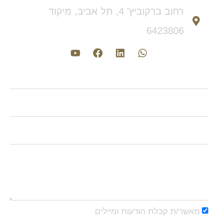
רחוב ברקוביץ' 4, תל אביב, מיקוד
6423806
מאשר/ת קבלת הודעות ומיילים